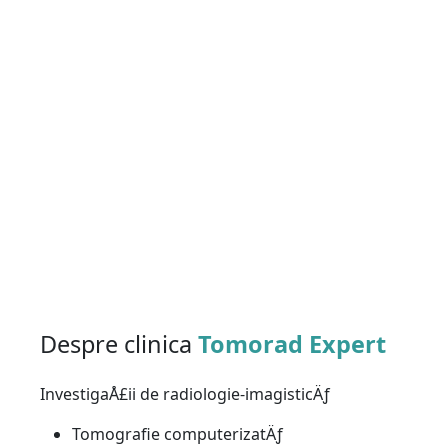
Despre clinica
Tomorad Expert
InvestigaÅ£ii de radiologie-imagisticÄƒ
Tomografie computerizatÄƒ