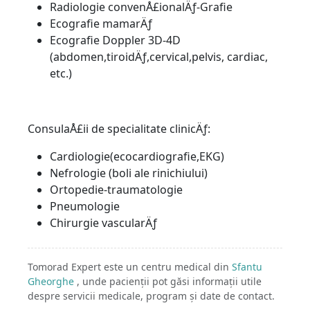
Radiologie convenÅ£ionalÄƒ-Grafie
Ecografie mamarÄƒ
Ecografie Doppler 3D-4D
(abdomen,tiroidÄƒ,cervical,pelvis, cardiac,
etc.)
ConsulaÅ£ii de specialitate clinicÄƒ:
Cardiologie(ecocardiografie,EKG)
Nefrologie (boli ale rinichiului)
Ortopedie-traumatologie
Pneumologie
Chirurgie vascularÄƒ
Tomorad Expert este un centru medical din
Sfantu
Gheorghe
, unde pacienții pot găsi informații utile
despre servicii medicale, program și date de contact.